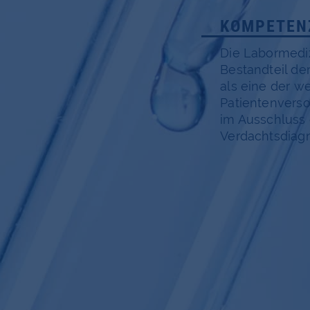
KOMPETEN
Die Labormediz
Bestandteil de
als eine der w
Patientenvers
im Ausschluss 
Verdachtsdiag