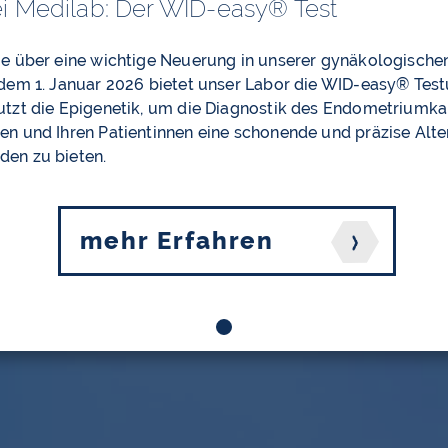
ei Medilab: Der WID-easy® Test
Marketing
Externe Medien
i
Sie über eine wichtige Neuerung in unserer gynäkologische
 dem 1. Januar 2026 bietet unser Labor die WID-easy
®
Test
Alle akzeptieren
nutzt die Epigenetik, um die Diagnostik des Endometriumk
en und Ihren Patientinnen eine schonende und präzise Alte
den zu bieten.
Einstellungen speichern & schließen
Datenschutzerklärung
Impressum
mehr Erfahren