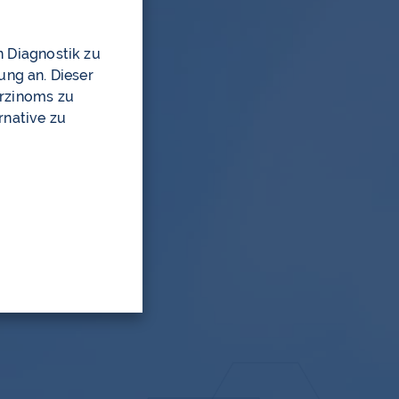
i
DOWNLOADS
n Diagnostik zu
ung an. Dieser
arzinoms zu
rnative zu