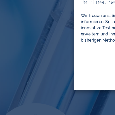
Jetzt neu b
Wir freuen uns, 
informieren. Seit
innovative Test 
erweitern und Ihn
bisherigen Metho