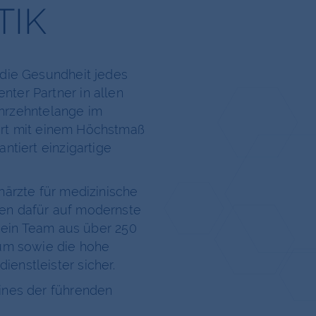
TIK
t die Gesundheit jedes
nter Partner in allen
ahrzehntelange im
art mit einem Höchstmaß
ntiert einzigartige
härzte für medizinische
fen dafür auf modernste
h ein Team aus über 250
trum sowie die hohe
enstleister sicher.
eines der führenden