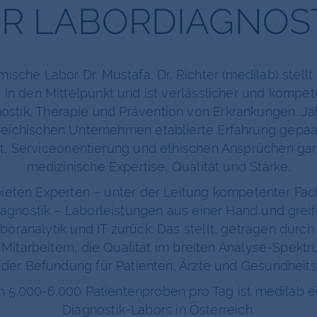
R LABORDIAGNOS
sche Labor Dr. Mustafa, Dr. Richter (medilab) stell
n den Mittelpunkt und ist verlässlicher und kompete
ostik, Therapie und Prävention von Erkrankungen. J
rreichischen Unternehmen etablierte Erfahrung gepa
t, Serviceorientierung und ethischen Ansprüchen gara
medizinische Expertise, Qualität und Stärke.
ieten Experten – unter der Leitung kompetenter Fac
gnostik – Laborleistungen aus einer Hand und grei
boranalytik und IT zurück. Das stellt, getragen durc
 Mitarbeitern, die Qualität im breiten Analyse-Spek
 der Befundung für Patienten, Ärzte und Gesundheitsdi
ch 5.000-6.000 Patientenproben pro Tag ist medilab 
Diagnostik-Labors in Österreich.