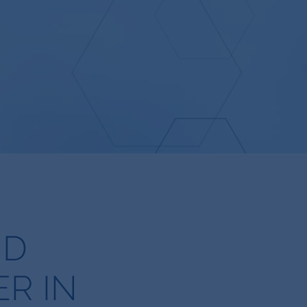
ND
R IN